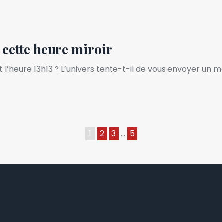
 cette heure miroir
l’heure 13h13 ? L’univers tente-t-il de vous envoyer un 
1
2
3
…
5